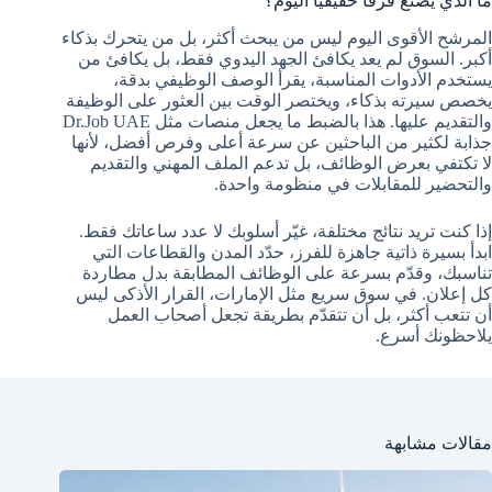
ما الذي يصنع فرقًا حقيقيًا اليوم؟
المرشح الأقوى اليوم ليس من يبحث أكثر، بل من يتحرك بذكاء
أكبر. السوق لم يعد يكافئ الجهد اليدوي فقط، بل يكافئ من
يستخدم الأدوات المناسبة، يقرأ الوصف الوظيفي بدقة،
يخصص سيرته بذكاء، ويختصر الوقت بين العثور على الوظيفة
والتقديم عليها. هذا بالضبط ما يجعل منصات مثل Dr.Job UAE
جذابة لكثير من الباحثين عن سرعة أعلى وفرص أفضل، لأنها
لا تكتفي بعرض الوظائف، بل تدعم الملف المهني والتقديم
والتحضير للمقابلات في منظومة واحدة.
إذا كنت تريد نتائج مختلفة، غيّر أسلوبك لا عدد ساعاتك فقط.
ابدأ بسيرة ذاتية جاهزة للفرز، حدّد المدن والقطاعات التي
تناسبك، وقدّم بسرعة على الوظائف المطابقة بدل مطاردة
كل إعلان. في سوق سريع مثل الإمارات، القرار الأذكى ليس
أن تتعب أكثر، بل أن تتقدّم بطريقة تجعل أصحاب العمل
يلاحظونك أسرع.
مقالات مشابهة