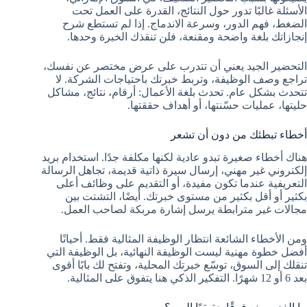
الأسئلة غالبًا تدور حول النتائج، القدرة على العمل تحت
الضغط، فهم الدور، وسرعة الاندماج. إذا لم تستطع شرح
إنجازاتك بلغة واضحة ومقنعة، فلن تنقذك الخبرة وحدها.
التحضير الجيد يعني أن تتدرب على عرض مختصر عن نفسك،
تراجع وصف الوظيفة، وتربط خبرتك باحتياجات الشركة. لا
تتحدث بشكل عام. تحدث بلغة الأعمال: أرقام، نتائج، مشاكل
حليتها، عمليات حسّنتها، أو أهداف حققتها.
أخطاء تبطئك من دون أن تشعر
هناك أخطاء صغيرة تبدو عادية لكنها مكلفة جدًا. استخدام بريد
إلكتروني غير مهني، إرسال سيرة ذاتية قديمة، تجاهل الرسالة
التعريفية عندما تكون مفيدة، أو التقديم على وظائف أعلى
بكثير أو أقل بكثير من مستوى خبرتك. أيضًا، التشتت بين
مجالات غير مترابطة يرسل إشارة مربكة لصاحب العمل.
ومن الأخطاء الشائعة انتظار الوظيفة المثالية فقط. أحيانًا
أفضل خطوة مهنية ليست الوظيفة النهائية، بل الوظيفة التي
تنقلك إلى السوق، توسّع خبرتك المحلية، وتفتح لك بابًا أقوى
بعد 6 أو 12 شهرًا. التفكير الذكي هنا يتفوق على المثالية.