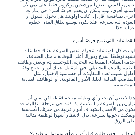
عامل تنافسي. بعض المرشحين يركزون فقط على دبي لأن
اسمها أقوى، بينما يمكن أن يجدوا فرصًا أسرع في إمارات
أخرى بمنافسة أقل. إذا كانت أولويتك هي دخول السوق أو
العودة إليه بسرعة، فقد يكون توسيع نطاق المدن خطوة
عملية جدًا.
القطاعات التي تمنح فرصًا أسرع
ليست كل الصناعات تتحرك بنفس السرعة. هناك قطاعات
تشهد توظيفًا أسرع ودورانًا أعلى للوظائف، مثل الضيافة،
خدمة العملاء، المبيعات، التجزئة، اللوجستيات، وبعض وظائف
التقنية والدعم التشغيلي. في المقابل، هناك أدوار تحتاج وقتًا
أطول بسبب تعدد المقابلات أو حساسية الاختيار، مثل
المناصب المالية العليا، الأدوار القانونية، أو الوظائف القيادية
المتخصصة.
هذا لا يعني أن تختار أي وظيفة متاحة فقط، لكن يعني أن
توازن بين السرعة والملاءمة. إذا كنت في مرحلة انتقالية، قد
يكون من الأفضل استهداف أدوار قريبة من خبرتك الأساسية
ويمكنك دخولها بسرعة، بدل الانتظار أشهرًا لوظيفة مثالية
على الورق.
لماذا يتم رفض طلبك قبل أن يراه أي مسؤول توظيف؟