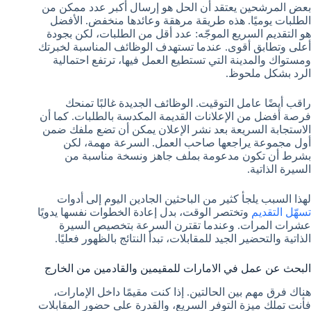
بعض المرشحين يعتقد أن الحل هو إرسال أكبر عدد ممكن من
الطلبات يوميًا. هذه طريقة مرهقة وعائدها منخفض. الأفضل
هو التقديم السريع الموجّه: عدد أقل من الطلبات، لكن بجودة
أعلى وتطابق أقوى. عندما تستهدف الوظائف المناسبة لخبرتك
ومستواك والمدينة التي تستطيع العمل فيها، ترتفع احتمالية
الرد بشكل ملحوظ.
راقب أيضًا عامل التوقيت. الوظائف الجديدة غالبًا تمنحك
فرصة أفضل من الإعلانات القديمة المكدسة بالطلبات. كما أن
الاستجابة السريعة بعد نشر الإعلان يمكن أن تضع ملفك ضمن
أول مجموعة يراجعها صاحب العمل. السرعة مهمة، لكن
بشرط أن تكون مدعومة بملف جاهز ونسخة مناسبة من
السيرة الذاتية.
لهذا السبب يلجأ كثير من الباحثين الجادين اليوم إلى أدوات
تسهّل التقديم
وتختصر الوقت، بدل إعادة الخطوات نفسها يدويًا
عشرات المرات. وعندما تقترن السرعة بتخصيص السيرة
الذاتية والتحضير الجيد للمقابلات، تبدأ النتائج بالظهور فعليًا.
البحث عن عمل في الامارات للمقيمين والقادمين من الخارج
هناك فرق مهم بين الحالتين. إذا كنت مقيمًا داخل الإمارات،
فأنت تملك ميزة التوفر السريع، والقدرة على حضور المقابلات