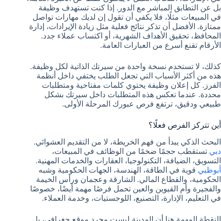
بل عن التطابق المباشر مع الدور. إذا كنت تستهدف وظيفة
في المبيعات مثلًا، فلا يكفي أن تقول إن لديك مهارات تواصل
ممتازة. الأفضل أن تذكر نتائج فعلية مثل زيادة الإيرادات، إدارة
المحافظ، تحقيق الأهداف الشهرية، أو اكتساب عملاء جدد.
الأرقام تقنع أسرع من العبارات العامة.
كذلك، لا تستخدم نسخة واحدة من سيرتك الذاتية لكل وظيفة.
هذه من أكثر الأسباب التي تجعل الطلب يختفي داخل أنظمة
الفرز. كل إعلان وظيفة يحتوي كلمات مفتاحية ومتطلبات
محددة. عندما تعكس هذه المتطلبات داخل سيرتك بشكل
طبيعي ودقيق، ترتفع فرص عبورك المرحلة الأولى.
أين تتركز الفرص فعلًا؟
البحث الذكي يبدأ من فهم الخريطة، لا من التقديم العشوائي.
دبي
تستقطب حجمًا ضخمًا من الوظائف في المبيعات،
التسويق، الضيافة، التكنولوجيا، العقارات والخدمات المهنية.
أبوظبي
قوية في الطاقة، الهندسة، الجهات الحكومية وشبه
الحكومية، والقطاع المالي. الشارقة وعجمان ورأس الخيمة
والفجيرة وأم القيوين والعين تحمل فرصًا مهمة أيضًا، خصوصًا
في التعليم، الإدارة، التصنيع، اللوجستيات، وخدمة العملاء.
النقطة المهمة هنا أن المدينة ليست مجرد موقع جغرافي، بل