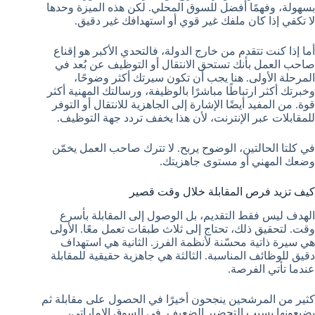
بسهولة، وفهمًا أفضل للسوق المحلي. لكن هذه الميزة وحدها
لا تكفي إذا كان ملفك غير قوي أو استهدافك غير دقيق.
أما إذا كنت تتقدم من خارج الدولة، فالتحدي الأكبر هو إقناع
صاحب العمل بأنك تستحق الانتقال أو التوظيف عن بُعد في
المرحلة الأولى. هنا يجب أن تكون سيرتك أكثر وضوحًا،
وخبرتك أكثر ارتباطًا مباشرًا بالوظيفة، ورسالتك المهنية أكثر
قوة. من المفيد أيضًا الإشارة إلى الجاهزية للانتقال أو التوفر
للمقابلات عبر الإنترنت، لأن هذا يخفف تردد جهة التوظيف.
في كلتا الحالتين، الوضوح يربح. لا تترك صاحب العمل يخمّن
وضعك المهني أو مستوى جاهزيتك.
كيف تزيد فرص المقابلة خلال وقت قصير
الهدف ليس فقط التقديم، بل الوصول إلى المقابلة بأسرع
وقت. لتحقيق ذلك، تحتاج إلى ثلاث طبقات تعمل معًا. الأولى
هي سيرة ذاتية محسّنة لأنظمة الفرز. الثانية هي استهداف
دقيق للوظائف المناسبة. الثالثة هي جاهزية حقيقية للمقابلة
عندما تأتي الفرصة.
كثير من المرشحين ينجحون أخيرًا في الحصول على مقابلة ثم
يضيعونها بسبب التحضير الضعيف. في السوق الإماراتي،