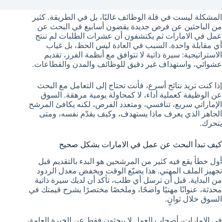
المشكلة ليست في قلة الوظائف غالبًا، بل في الطريقة. كثير
من الباحثين عن فرص جديدة يقضون أسابيع في البحث عن
عمل في الامارات ثم يكتشفون أن عشرات الطلبات لم تنتج
أي مقابلة واحدة. السبب في العادة ليس الحظ، بل غياب
الاستراتيجية: سيرة ذاتية لا تتوافق مع أنظمة الفرز، تقديم
عشوائي، واستهداف غير دقيق للوظائف والمدن والقطاعات.
إذا كنت تريد نتائج أسرع، فأنت تحتاج إلى التعامل مع البحث
عن الوظيفة كعملية أداء، لا كمحاولة يومية مرهقة. السوق
الإماراتي سريع، تنافسي، ومتعدد الفرص، لكنه يكافئ المرشح
الجاهز الذي يعرف ماذا يستهدف، وكيف يقدّم نفسه، ومتى
يتحرك.
كيف تبدأ البحث عن عمل في الامارات بشكل صحيح
أول خطأ يقع فيه كثير من المرشحين هو البدء بالتقديم قبل
تجهيز الملف المهني. هذا يضيّع الوقت ويخفض معدل الردود
من البداية. قبل أن ترسل أي طلب، تأكد أن لديك سيرة ذاتية
محدثة، عنوانًا مهنيًا واضحًا، وملخصًا مختصرًا يشرح قيمتك في
السوق خلال ثوانٍ.
في الإمارات، أصحاب العمل لا يبحثون فقط عن الخبرة العامة،