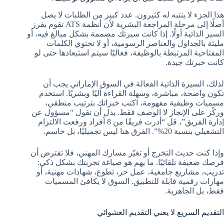
هذا الجزء لا ينتبه له كثيرون. عدد كبير من الطلبات لا يصل
أصلًا إلى مرحلة المراجعة البشرية لأن أنظمة ATS تقوم بفرز
السير الذاتية أولًا. إذا كانت سيرتك مصممة بشكل مبالغ فيه، أو
مليئة بالجداول والعناصر الرسومية، أو لا تحتوي الكلمات
المفتاحية المرتبطة بالوظيفة، فغالبًا سيتم استبعادها حتى لو
كانت خبرتك جيدة.
لذلك، السيرة الذاتية الفعالة في السوق الإماراتي يجب أن
تكون واضحة، مباشرة، وسهلة القراءة آليًا وبشريًا. استخدم
مسميات وظيفية مفهومة، اكتب خبراتك بترتيب منطقي،
وركّز على الإنجاز لا الوصف فقط. بدل أن تقول “مسؤول عن
إدارة الفريق”، قل “أدرت فريقًا من 8 أفراد ورفعت الالتزام
التشغيلي بنسبة 20%”. الفرق هنا ليس تجميليًا، بل حاسم.
وإذا كنت حديث التخرج أو تغيّر مسارك المهني، فلا تفترض أن
فرصك ضعيفة تلقائيًا. ما يهم هو صياغة تجربتك بشكل ذكي:
تدريب، مشاريع جامعية، عمل حر، تطوع، شهادات مهنية، أو
مهارات رقمية قابلة للتطبيق. السوق لا يكافئ المسميات
فقط، بل الجاهزية.
التقديم السريع لا يعني التقديم العشوائي