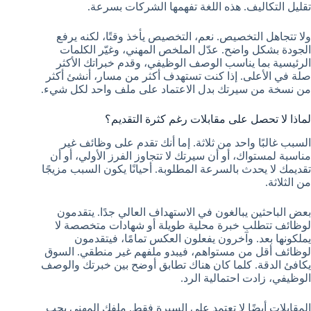
تقليل التكاليف. هذه اللغة تفهمها الشركات بسرعة.
ولا تتجاهل التخصيص. نعم، التخصيص يأخذ وقتًا، لكنه يرفع
الجودة بشكل واضح. عدّل الملخص المهني، وغيّر الكلمات
الرئيسية بما يناسب الوصف الوظيفي، وقدم خبراتك الأكثر
صلة في الأعلى. إذا كنت تستهدف أكثر من مسار، أنشئ أكثر
من نسخة من سيرتك بدل الاعتماد على ملف واحد لكل شيء.
لماذا لا تحصل على مقابلات رغم كثرة التقديم؟
السبب غالبًا واحد من ثلاثة. إما أنك تقدم على وظائف غير
مناسبة لمستواك، أو أن سيرتك لا تتجاوز الفرز الأولي، أو أن
تقديمك لا يحدث بالسرعة المطلوبة. أحيانًا يكون السبب مزيجًا
من الثلاثة.
بعض الباحثين يبالغون في الاستهداف العالي جدًا. يتقدمون
لوظائف تتطلب خبرة محلية طويلة أو شهادات متخصصة لا
يملكونها بعد. وآخرون يفعلون العكس تمامًا، فيتقدمون
لوظائف أقل من مستواهم، فيبدو ملفهم غير منطقي. السوق
يكافئ الدقة. كلما كان هناك تطابق أوضح بين خبرتك والوصف
الوظيفي، زادت احتمالية الرد.
المقابلات أيضًا لا تعتمد على السيرة فقط. ملفك المهني يجب