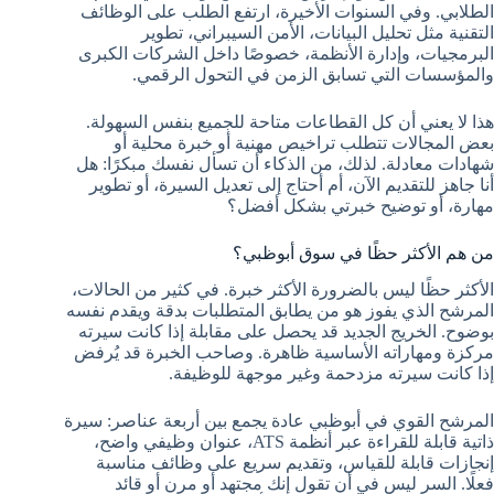
الطلابي. وفي السنوات الأخيرة، ارتفع الطلب على الوظائف
التقنية مثل تحليل البيانات، الأمن السيبراني، تطوير
البرمجيات، وإدارة الأنظمة، خصوصًا داخل الشركات الكبرى
والمؤسسات التي تسابق الزمن في التحول الرقمي.
هذا لا يعني أن كل القطاعات متاحة للجميع بنفس السهولة.
بعض المجالات تتطلب تراخيص مهنية أو خبرة محلية أو
شهادات معادلة. لذلك، من الذكاء أن تسأل نفسك مبكرًا: هل
أنا جاهز للتقديم الآن، أم أحتاج إلى تعديل السيرة، أو تطوير
مهارة، أو توضيح خبرتي بشكل أفضل؟
من هم الأكثر حظًا في سوق أبوظبي؟
الأكثر حظًا ليس بالضرورة الأكثر خبرة. في كثير من الحالات،
المرشح الذي يفوز هو من يطابق المتطلبات بدقة ويقدم نفسه
بوضوح. الخريج الجديد قد يحصل على مقابلة إذا كانت سيرته
مركزة ومهاراته الأساسية ظاهرة. وصاحب الخبرة قد يُرفض
إذا كانت سيرته مزدحمة وغير موجهة للوظيفة.
المرشح القوي في أبوظبي عادة يجمع بين أربعة عناصر: سيرة
ذاتية قابلة للقراءة عبر أنظمة ATS، عنوان وظيفي واضح،
إنجازات قابلة للقياس، وتقديم سريع على وظائف مناسبة
فعلًا. السر ليس في أن تقول إنك مجتهد أو مرن أو قائد