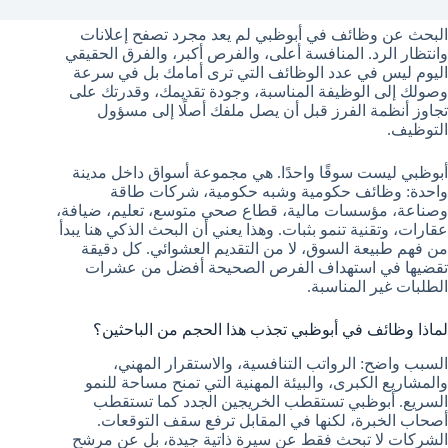
البحث عن وظائف في أبوظبي لم يعد مجرد تصفح إعلانات
وانتظار الرد. المنافسة أعلى، والفرص أكبر، والفرق الحقيقي
اليوم ليس في عدد الوظائف التي ترى أمامك بل في سرعة
وصولك إلى الوظيفة المناسبة، وجودة تقديمك، وقدرتك على
تجاوز أنظمة الفرز قبل أن يصل ملفك أصلًا إلى مسؤول
التوظيف.
أبوظبي ليست سوقًا واحدًا. هي مجموعة أسواق داخل مدينة
واحدة: وظائف حكومية وشبه حكومية، شركات طاقة
وصناعة، مؤسسات مالية، قطاع صحي متوسع، تعليم، ضيافة،
عقارات، وتقنية تنمو بثبات. وهذا يعني أن البحث الذكي هنا يبدأ
من فهم طبيعة السوق، لا من التقديم العشوائي. كل دقيقة
تقضيها في استهداف الفرص الصحيحة أفضل من عشرات
الطلبات غير المناسبة.
لماذا وظائف في أبوظبي تجذب هذا الحجم من الباحثين؟
السبب واضح: الرواتب التنافسية، والاستقرار المهني،
والمشاريع الكبرى، والبيئة المهنية التي تمنح مساحة للنمو
السريع. أبوظبي تستقطب الخريجين الجدد كما تستقطب
أصحاب الخبرة، لكنها في المقابل ترفع سقف التوقعات.
الشركات لا تبحث فقط عن سيرة ذاتية جيدة، بل عن مرشح