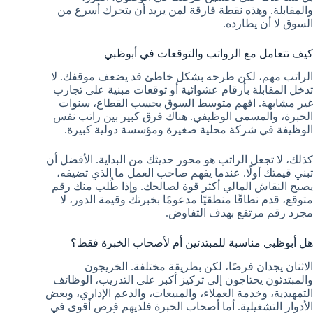
والمقابلة. وهذه نقطة فارقة لمن يريد أن يتحرك أسرع من
السوق لا أن يطارده.
كيف تتعامل مع الرواتب والتوقعات في أبوظبي
الراتب مهم، لكن طرحه بشكل خاطئ قد يضعف موقفك. لا
تدخل المقابلة بأرقام عشوائية أو توقعات مبنية على تجارب
غير مشابهة. افهم متوسط السوق بحسب القطاع، سنوات
الخبرة، والمسمى الوظيفي. هناك فرق كبير بين راتب نفس
الوظيفة في شركة محلية صغيرة ومؤسسة دولية كبيرة.
كذلك، لا تجعل الراتب هو محور حديثك من البداية. الأفضل أن
تبني قيمتك أولًا. عندما يفهم صاحب العمل ما الذي تضيفه،
يصبح النقاش المالي أكثر قوة لصالحك. وإذا طُلب منك رقم
متوقع، قدم نطاقًا منطقيًا مدعومًا بخبرتك وقيمة الدور، لا
مجرد رقم مرتفع بهدف التفاوض.
هل أبوظبي مناسبة للمبتدئين أم لأصحاب الخبرة فقط؟
الاثنان يجدان فرصًا، لكن بطريقة مختلفة. الخريجون
والمبتدئون يحتاجون إلى تركيز أكبر على التدريب، الوظائف
التمهيدية، وخدمة العملاء، والمبيعات، والدعم الإداري، وبعض
الأدوار التشغيلية. أما أصحاب الخبرة فلديهم فرص أقوى في