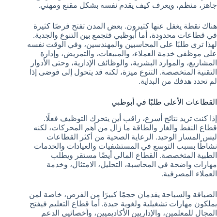
جاهز، منظم، ويعرف كيف يقدم نفسه بشكل مقنع ومهني.
هناك نقطة يغفل عنها كثيرون. بعض المدن تفتح فرصًا كثيرة
في قطاعات محدودة، أما أبوظبي فتجمع بين التنوع والجدية.
لهذا ترى طلبًا على المحاسبين والمهندسين، وفي الوقت نفسه
على موظفي خدمة العملاء، والمبيعات، والتمريض، وإدارة
المشاريع، والموارد البشرية، والوظائف الإدارية، وحتى الأدوار
التقنية المتخصصة. التنوع ميزة، لكنه قد يتحول إلى فوضى إذا
لم تحدد هدفك من البداية.
القطاعات الأعلى طلبًا في أبوظبي
إذا كنت تريد نتائج أسرع، راقب أين يتحرك التوظيف فعلًا.
قطاع النفط والغاز والطاقة ما زال من أهم المحركات، لكنه
ليس المسار الوحيد. الرعاية الصحية من أكثر القطاعات
نشاطًا بسبب التوسع في المستشفيات والعيادات والخدمات
الطبية المتخصصة. القطاع المالي أيضًا مستقر ويطلب
مهارات واضحة في المحاسبة، التحليل، الامتثال، وخدمة
العملاء المصرفية.
الضيافة والسياحة يقدمان حجمًا كبيرًا من الفرص، خاصة لمن
يملكون مهارات تشغيلية ولغوية جيدة. أما قطاع التعليم فيفتح
المجال للمعلمين، والإداريين الأكاديميين، وأخصائيي الدعم