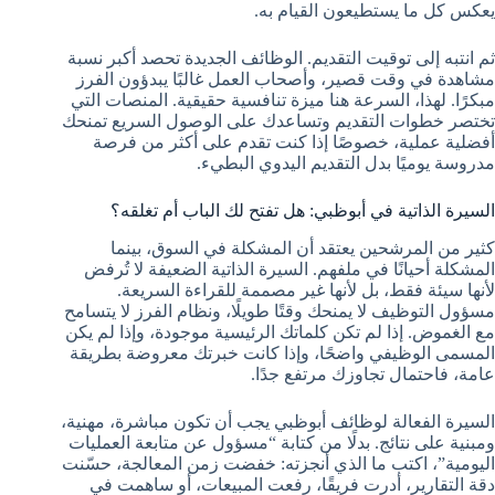
يعكس كل ما يستطيعون القيام به.
ثم انتبه إلى توقيت التقديم. الوظائف الجديدة تحصد أكبر نسبة
مشاهدة في وقت قصير، وأصحاب العمل غالبًا يبدؤون الفرز
مبكرًا. لهذا، السرعة هنا ميزة تنافسية حقيقية. المنصات التي
تختصر خطوات التقديم وتساعدك على الوصول السريع تمنحك
أفضلية عملية، خصوصًا إذا كنت تقدم على أكثر من فرصة
مدروسة يوميًا بدل التقديم اليدوي البطيء.
السيرة الذاتية في أبوظبي: هل تفتح لك الباب أم تغلقه؟
كثير من المرشحين يعتقد أن المشكلة في السوق، بينما
المشكلة أحيانًا في ملفهم. السيرة الذاتية الضعيفة لا تُرفض
لأنها سيئة فقط، بل لأنها غير مصممة للقراءة السريعة.
مسؤول التوظيف لا يمنحك وقتًا طويلًا، ونظام الفرز لا يتسامح
مع الغموض. إذا لم تكن كلماتك الرئيسية موجودة، وإذا لم يكن
المسمى الوظيفي واضحًا، وإذا كانت خبرتك معروضة بطريقة
عامة، فاحتمال تجاوزك مرتفع جدًا.
السيرة الفعالة لوظائف أبوظبي يجب أن تكون مباشرة، مهنية،
ومبنية على نتائج. بدلًا من كتابة “مسؤول عن متابعة العمليات
اليومية”، اكتب ما الذي أنجزته: خفضت زمن المعالجة، حسّنت
دقة التقارير، أدرت فريقًا، رفعت المبيعات، أو ساهمت في