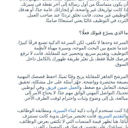
أن يكون متماسكًا من أول رسالة إلى آخر نقطة في سيرتك.
إذا كانت تواريخك غير واضحة، أو إنجازاتك عامة جدًا، أو هدفك
الوظيفي غير محدد، فأنت تخلق ترددًا عند صاحب العمل.
التردد في التوظيف غالبًا يعني استبعادًا صامتًا.
ما الذي يسرّع قبولك فعلًا؟
السرعة وحدها لا تكفي، لكن السرعة الذكية تصنع فرقًا كبيرًا.
عندما تجمع بين البحث الموجه، وسيرة مهيأة لأنظمة
التوظيف، وتقديم سريع، وتحضير جيد للمقابلة، فأنت لا ترفع
فرصك قليلًا فقط، بل تغيّر طريقة ظهورك بالكامل داخل
السوق.
المرشح الجاهز للمقابلة يربح وقتًا ثمينًا. احفظ قصصك المهنية
بصيغة مختصرة وواضحة. جهّز أمثلة على حل مشكلة، تحقيق
نتيجة، التعامل مع ضغط، و
العمل ضمن فريق
. وفي أبوظبي
تحديدًا، التواصل المهني الواثق مهم جدًا. لا يحتاج الأمر إلى
مبالغة، بل إلى وضوح وثبات واحترام لوقت الطرف الآخر.
إذا كنت تستخدم أدوات ذكية ل
بناء السيرة
، ومطابقة الوظائف،
و
التقديم السريع
، فأنت تختصر مراحل يدوية كانت تستنزف
أيامًا. هنا تظهر قيمة المنصات التي لا تكتفي بعرض الوظائف،
بل تساعدك على تحسين فرصك في الوصول، الفرز،