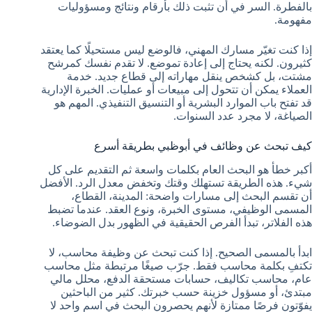
بالفطرة. السر في أن تثبت ذلك بأرقام ونتائج ومسؤوليات
مفهومة.
إذا كنت تغيّر مسارك المهني، فالوضع ليس مستحيلًا كما يعتقد
كثيرون. لكنه يحتاج إلى إعادة تموضع. لا تقدم نفسك كمرشح
مشتت، بل كشخص ينقل مهاراته إلى قطاع جديد. خدمة
العملاء يمكن أن تتحول إلى مبيعات أو عمليات. الخبرة الإدارية
قد تفتح باب الموارد البشرية أو التنسيق التنفيذي. المهم هو
الصياغة، لا مجرد عدد السنوات.
كيف تبحث عن وظائف في أبوظبي بطريقة أسرع
أكبر خطأ هو البحث العام بكلمات واسعة ثم التقديم على كل
شيء. هذه الطريقة تستهلك وقتك وتخفض معدل الرد. الأفضل
أن تقسم البحث إلى مسارات واضحة: المدينة، القطاع،
المسمى الوظيفي، مستوى الخبرة، ونوع العقد. عندما تضبط
هذه الفلاتر، تبدأ الفرص الحقيقية في الظهور بدل الضوضاء.
ابدأ بالمسمى الصحيح. إذا كنت تبحث عن وظيفة محاسب، لا
تكتفِ بكلمة محاسب فقط. جرّب صيغًا مرتبطة مثل محاسب
عام، محاسب تكاليف، حسابات مستحقة الدفع، محلل مالي
مبتدئ، أو مسؤول خزينة حسب خبرتك. كثير من الباحثين
يفوّتون فرصًا ممتازة لأنهم يحصرون البحث في اسم واحد لا