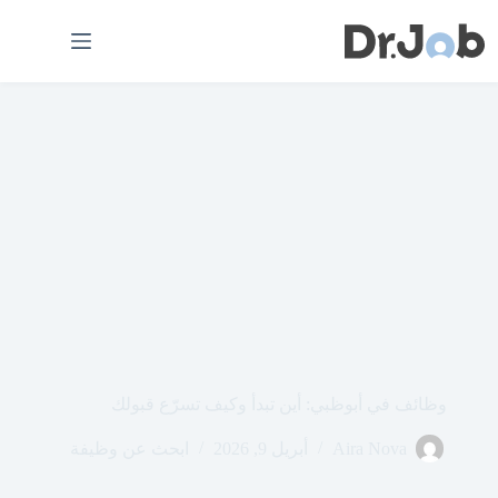
لتجاوز
لى
لمحتوى
وظائف في أبوظبي: أين تبدأ وكيف تسرّع قبولك
Aira Nova
أبريل 9, 2026
ابحث عن وظيفة